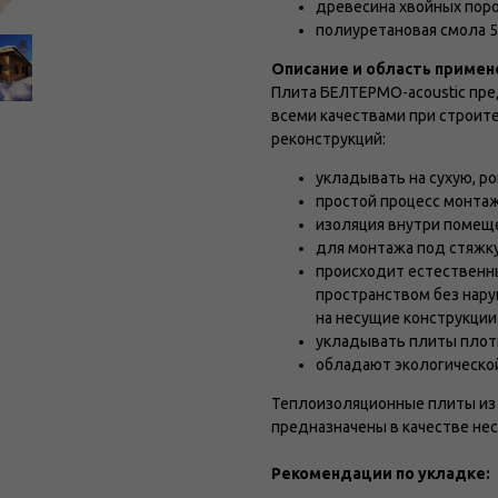
древесина хвойных пор
полиуретановая смола 
Описание и область примене
Плита БЕЛТЕРМО-acoustic пре
всеми качествами при строит
реконструкций:
укладывать на сухую, р
простой процесс монта
изоляция внутри помеще
для монтажа под стяжку
происходит естественн
пространством без нару
на несущие конструкции
укладывать плиты плотно
обладают экологической
Теплоизоляционные плиты из 
предназначены в качестве не
Рекомендации по укладке: