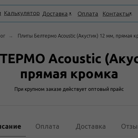
и
Калькулятор
Доставка
Оплата
Контакты
▼
▼
лог
Плиты Белтермо Acoustic (Акустик) 12 мм, прямая 
→
ЕРМО Acoustic (Акус
прямая кромка
При крупном заказе действует оптовый прайс
Склады
исание
Оплата
Доставка
Отзы