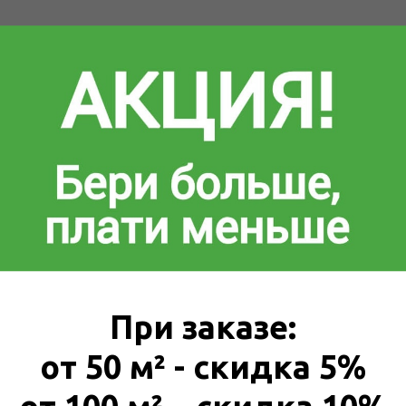
их складов по городу
ка по городам Москва, Санкт-Петербург, Казань с на
твляется водителем-экспедитором на автомобиле Га
ое).
При заказе:
сть доставки для каждого города уточняйте у мен
от 50 м² - скидка 5%