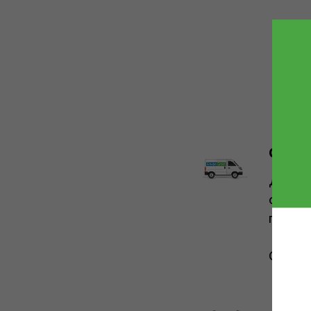
С наш
Достав
осущес
подобн
Стоимо