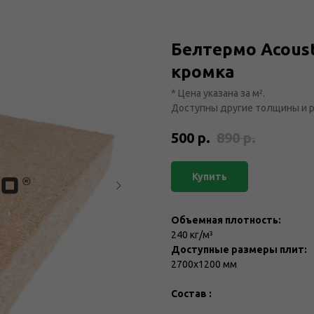
Белтермо Acoust
кромка
* Цена указана за м².
Доступны другие толщины и 
500
р.
890
р.
Купить
Объемная плотность:
240 кг/м³
Доступные размеры плит
:
2700х1200 мм
Состав :