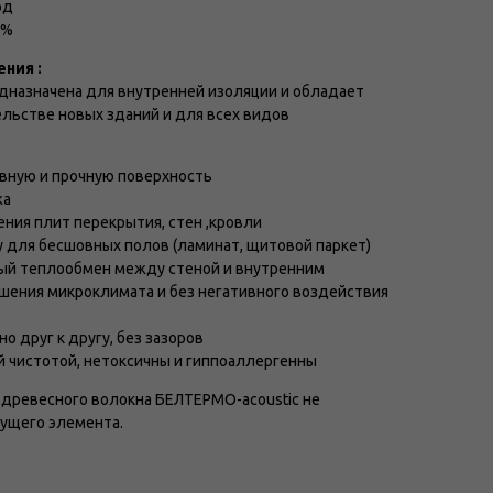
од
5%
ния :
дназначена для внутренней изоляции и обладает
ельстве новых зданий и для всех видов
овную и прочную поверхность
жа
ния плит перекрытия, стен ,кровли
 для бесшовных полов (ламинат, щитовой паркет)
ый теплообмен между стеной и внутренним
шения микроклимата и без негативного воздействия
 друг к другу, без зазоров
 чистотой, нетоксичны и гиппоаллергенны
древесного волокна БЕЛТЕРМО-acoustic не
сущего элемента.