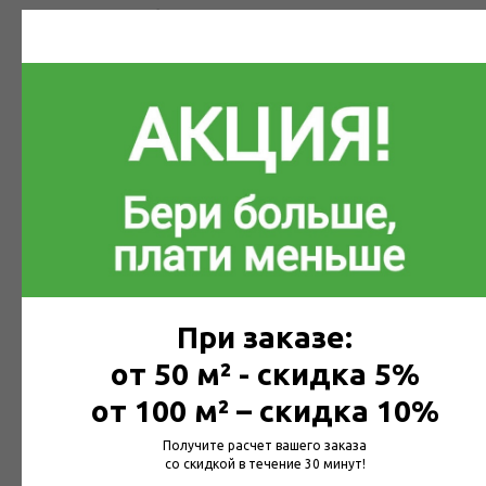
Какой материал требуется доставить? Например, Белтермо шип-
паз 25мм, размером 2490*590, в количестве ...
Введите Ваш Телефон
Мобильный телефон для связи
При заказе:
Отправить заявку
от 50 м² - скидка 5%
от 100 м² – скидка 10%
Получите расчет вашего заказа
Ваши контактные данные не будут переданы третьим лицам,
со скидкой в течение 30 минут!
согласно
политике конфиденциальности