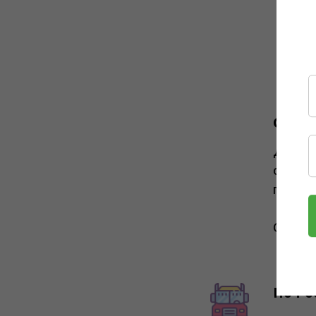
С наш
Достав
осущес
подобн
Стоимо
По Ро