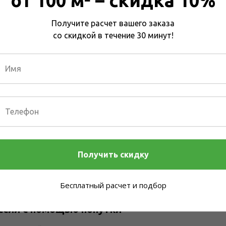
от 100 м² – скидка 10%
Получите расчет вашего заказа
со скидкой в течение 30 минут!
их складов по городу
ка по городам Москва, Санкт-Петербург, Казань с на
твляется водителем-экспедитором на автомобиле Га
ое).
Получить скидку
сть доставки для каждого города уточняйте у мен
Бесплатный расчет и подбор
ссии с помощью попутки