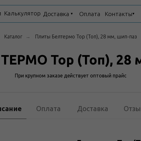
и
Калькулятор
Доставка
Оплата
Контакты
▼
▼
Каталог
Плиты Белтермо Top (Топ), 28 мм, шип-паз
→
ЕРМО Top (Топ), 28 
При крупном заказе действует оптовый прайс
Склады
исание
Оплата
Доставка
Отзы