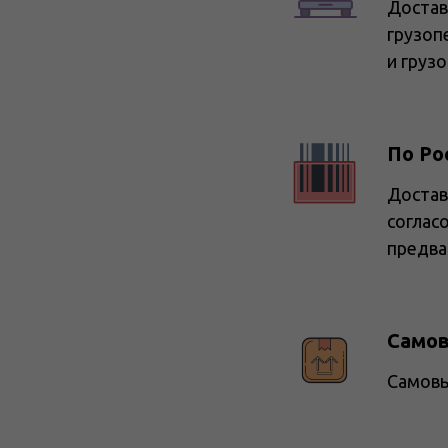
Достав
грузоп
и груз
По Ро
Достав
соглас
предва
Само
Самовы