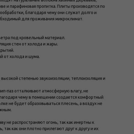
входят натуральные волокна хвойных деревьев,
ове и парафиновая пропитка. Плиты производятся по
обработки, благодаря чему они служат долго и
обходимый для проживания микроклимат.
ветра под кровельный материал.
ляция стен от холода и жары.
крытий.
й от холода и шума.
высокой степенью звукоизоляции, теплоизоляция и
ип-паз отталкивают атмосферную влагу, не
 благодаря чему в помещении создается комфортный
олке не будет образовываться плесень, а воздух не
ажным.
ву не распространяют огонь, так как инертны к
, так как они плотно прилегают друг к другу и их