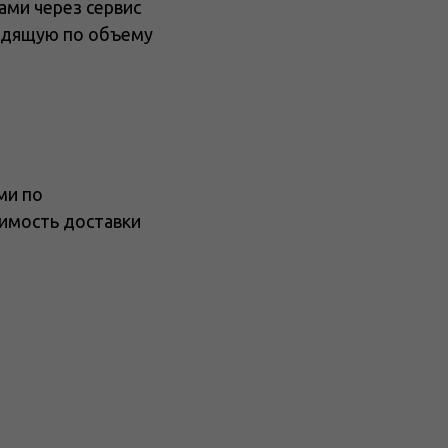
ами через сервис
одящую по объему
ми по
оимость доставки