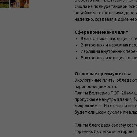
В состав плит Белтермо ТОП 
смола на полиуретановой осн
новейшим технологиям дерево
надежно, создавая в доме не
Сфера применения плит
Влагостойкая изоляция от 
Внутренняя и наружная изо
Изоляция внутренних пере
Внутренняя изоляция здани
Основные преимущества
Экологичные плиты обладают 
паропроницаемости.
Плиты Белтермо ТОП, 28 мм ш
пропуская ее внутрь здания,
микроклимат. На стенах и пот
будет слишком сухим или вл
Плиты благодаря своему соста
горению. Их легко монтировать