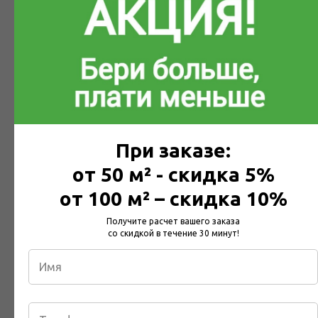
Почему вам подойдут
МДВП для мансарды
Белтермо
При заказе:
от 50 м² - скидка 5%
от 100 м² – скидка 10%
Защита от жары
Получите расчет вашего заказа
со скидкой в течение 30 минут!
Благодаря высокому значению
теплоемкости (с=2100 Дж/(кг*К) в доме
будет прохладно даже в жаркие дни,
что позволяет сэкономить на
использовании кондиционера.
Температура не будет зависеть от
перепадов температур снаружи