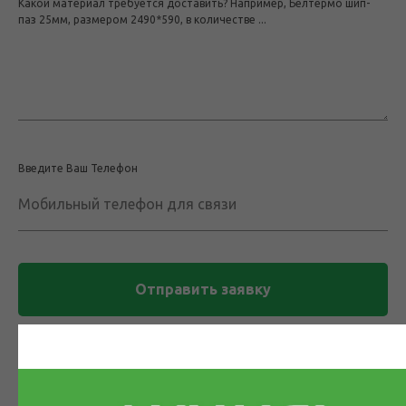
Какой материал требуется доставить? Например, Белтермо шип-
паз 25мм, размером 2490*590, в количестве ...
Введите Ваш Телефон
Мобильный телефон для связи
Отправить заявку
Ваши контактные данные не будут переданы третьим лицам,
согласно
политике конфиденциальности