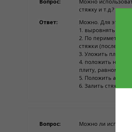
Вопрос:
Можно использоват
стяжку и т.д.?
Ответ:
Можно. Для этого 
1. выровнять пол.
2. По периметру к
стяжки (после зали
3. Уложить плиты бе
4. положить на пли
плиту, равномерно 
5. Положить армир
6. Залить стяжку вы
Вопрос:
Можно ли использо