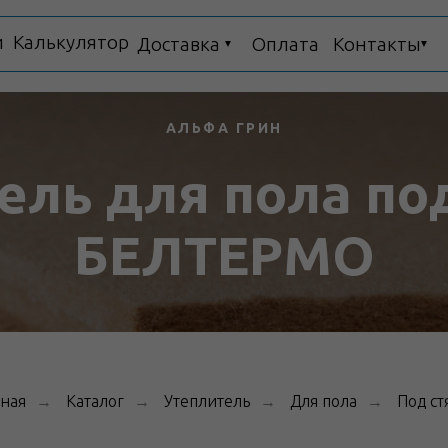
и
Калькулятор
Доставка
Оплата
Контакты
▼
▼
АЛЬФА ГРИН
ель для пола по
БЕЛТЕРМО
Склады
вная
Каталог
Утеплитель
Для пола
Под ст
→
→
→
→