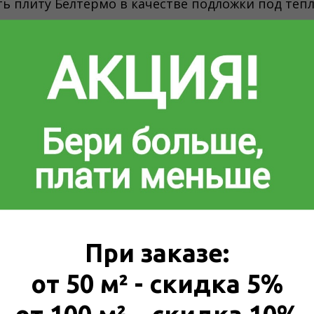
ь плиту Белтермо в качестве подложки под теп
необходимо:
омнаты плиты поставить вертикально высотой 
вки лишний материал подрезается и остается по
з зазора на полу.
ты гидроизоляциоляционную пленку (для того, ч
высыхала и не треснула).
ующую сетку для исключения растрескивания по
сотой не менее 7 см.
При заказе:
от 50 м² - скидка 5%
вать Белтермо под линолеум?