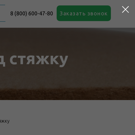
8 (800) 600-47-80
Заказать звонок
д стяжку
яжку