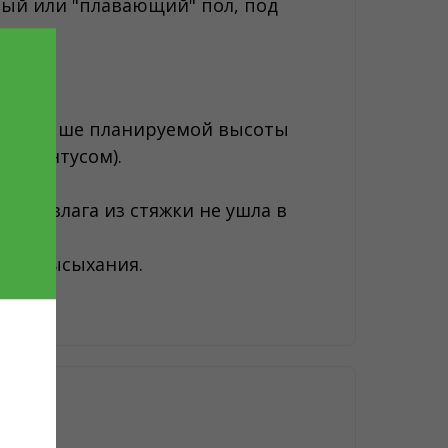
лый или "плавающий" пол, под
чуть выше планируемой высоты
д плинтусом).
тобы влага из стяжки не ушла в
сле высыхания.