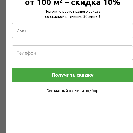
от 100 м² – скидка 10%
Получите расчет вашего заказа
со скидкой в течение 30 минут!
Введите Ваше имя
Имя
Укажите город, куда нужно доставить товар
Город
Получить скидку
Какой материал требуется доставить? Например, Белтермо шип-
Бесплатный расчет и подбор
паз 25мм, размером 2490*590, в количестве ...