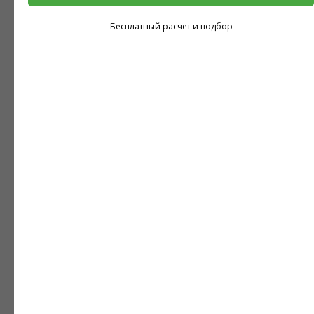
Имя
Бесплатный расчет и подбор
Укажите город, куда нужно доставить товар
Город
Какой материал требуется доставить? Например, Белтермо шип-
паз 25мм, размером 2490*590, в количестве ...
Введите Ваш Телефон