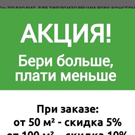
» подходит для теплоизоляции всех констру
 Выпускается в виде плит всех стандартных р
иентируйтесь на цены и технические характ
При заказе:
 и сжатие;
у.
от 50 м² - скидка 5%
х590 мм, 1880х580 мм, 1875х575 мм и 1200х