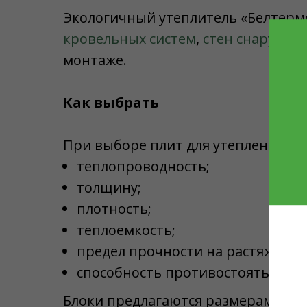
Экологичный утеплитель «Белтермо
кровельных систем
,
стен снаружи
.
монтаже.
Как выбрать
При выборе плит для утепления ор
теплопроводность;
толщину;
плотность;
теплоемкость;
предел прочности на растяжение
способность противостоять ветр
Блоки предлагаются размерами 2490