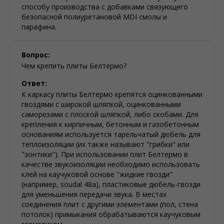
способу производства с добавками связующего
безопасной полиуретановой MDI смолы и
парафина.
Вопрос:
Чем крепить плиты Белтермо?
Ответ:
К каркасу плиты Белтермо крепятся оцинкованными
гвоздями с широкой шляпкой, оцинкованными
саморезами с плоской шляпкой, либо скобами. Для
крепления к кирпичным, бетонным и газобетонным
основаниям используется тарельчатый дюбель для
теплоизоляции (их также называют "грибки" или
"зонтики"). При использовании плит Белтермо в
качестве звукоизоляции необходимо использовать
клей на каучуковой основе "жидкие гвозди"
(например, soudal 48a), пластиковые дюбель-гвозди
для уменьшения передачи звука. В местах
соединения плит с другими элементами (пол, стена
потолок) примыкания обрабатываются каучуковым