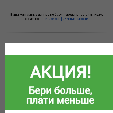
Ваши контактные данные не будут переданы третьим лицам,
согласно
политике конфиденциальности
Почему вам подойдет
утеплитель под навесной
фасад Белтермо
Защита от жары
Благодаря высокому значению
теплоемкости (с=2100 Дж/(кг*К) в доме
будет прохладно даже в жаркие дни,