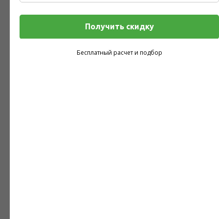
Получить скидку
Введите Ваш Телефон
Бесплатный расчет и подбор
Мобильный телефон для связи
Отправить заявку
Ваши контактные данные не будут переданы третьим лицам,
согласно
политике конфиденциальности