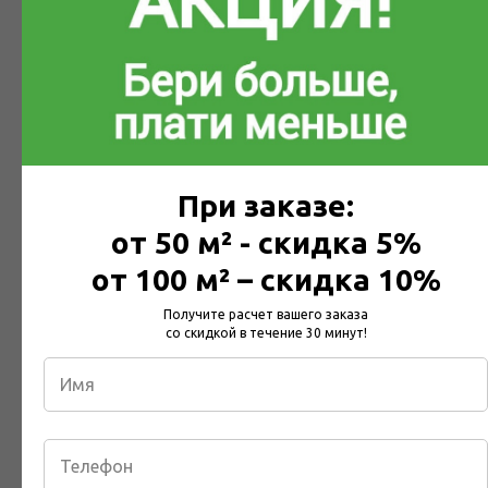
Заполните поля формы, и мы свяжемся с Вами
Введите Ваше имя
Имя
При заказе:
от 50 м² - скидка 5%
Укажите город, куда нужно доставить товар
от 100 м² – скидка 10%
Город
Получите расчет вашего заказа
со скидкой в течение 30 минут!
Какой материал требуется доставить? Например, Белтермо шип-
паз 25мм, размером 2490*590, в количестве ...