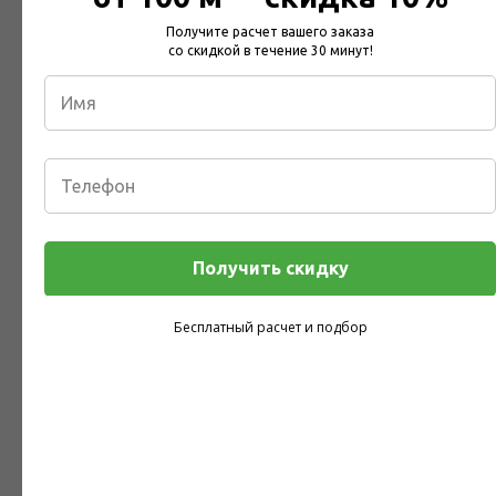
Получите расчет вашего заказа
со скидкой в течение 30 минут!
Введите Ваш Телефон
Мобильный телефон для связи
Получить скидку
Отправить заявку
Бесплатный расчет и подбор
Ваши контактные данные не будут переданы третьим лицам,
согласно
политике конфиденциальности